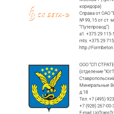
коридора)
Справа от ОАО "
№ 99, 15 от ст. м
"Путепровод")
a1: +375 29 115-
mts: +375 29 715
http://Formbeton
ООО "СП СТРАТ
(отделение "Юг
Ставропольский 
Минеральные Вод
д.18
Тел. +7 (495) 92
+7 (928) 267-00-
E-mail: UgTransT