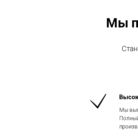
Мы п
Стан
Высок
Мы вып
Полный
произв