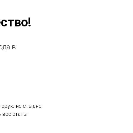
ство!
ода в
торую не стыдно.
 все этапы