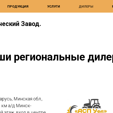
ПРОДУКЦИЯ
УСЛУГИ
ДИЛЕРЫ
еский Завод.
.
ши региональные диле
русь, Минская обл.,
й км а/д Минск-
й этаж, вход в центре