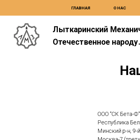
ГЛАВНАЯ
О НАС
Лыткаринский Механич
Отечественное народу
На
ООО "СК Бета-Ф"
Республика Бела
Минский р-н, 9-
Москва-7 (трети