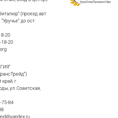
Виталюр" (проезд авт.
. "Уручье" до ост.
18-20
-18-20
.org
ЕГИЯ"
ТрансТрейд")
край, г.
ы, ул. Советская,
3-75-84
38
reid@yandex.ru