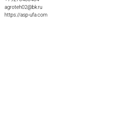
agroteh02@bk.ru
https://asp-ufa.com